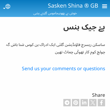
Skip to main conten
Sasken Shina ® GB
age
خوش بے پھونیجاموس گلیتے پشی
بےۡ جیک ہنس
ساسکن ریسرچ فاۇنڈیشن گلتَی ایک ادراک ہن کوس شنا باش گہ
چولچ کوم کار تھوکَی چماٹ تھین
Send us your comments or questions
Share